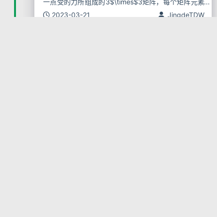
一点受的力所组成的3$\times$3矩阵，每个矩阵元素
包含了力的作用方向和力的作用面 具有一个轴的张量
2023-03-21
JingdeTDW
对应数学上的向量（vector）；
Hello World
Welcome to Hexo! This is your very first post. Che
ck documentation for more info. If you get any pro