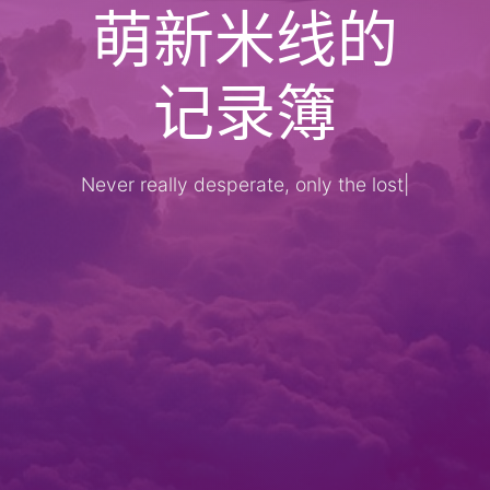
萌新米线的
记录簿
Never really desperate, only the lost of
|